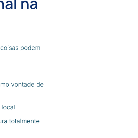
nal na
s coisas podem
esmo vontade de
local.
ura totalmente