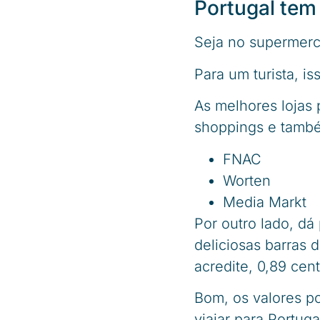
Portugal tem
Seja no supermerca
Para um turista, i
As melhores lojas
shoppings e també
FNAC
Worten
Media Markt
Por outro lado, dá
deliciosas barras 
acredite, 0,89 cen
Bom, os valores p
viajar para Portuga