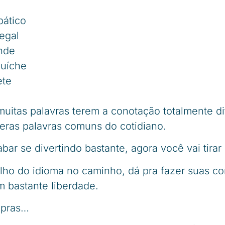
pático
egal
onde
duíche
ete
muitas palavras terem a conotação totalmente dif
eras palavras comuns do cotidiano.
ar se divertindo bastante, agora você vai tirar i
ilho do idioma no caminho, dá pra fazer suas c
m bastante liberdade.
mpras…