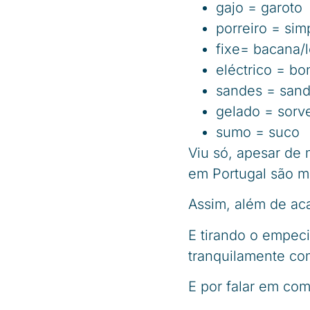
gajo = garoto
porreiro = sim
fixe= bacana/l
eléctrico = b
sandes = san
gelado = sorv
sumo = suco
Viu só, apesar de 
em Portugal são m
Assim, além de acab
E tirando o empec
tranquilamente co
E por falar em co