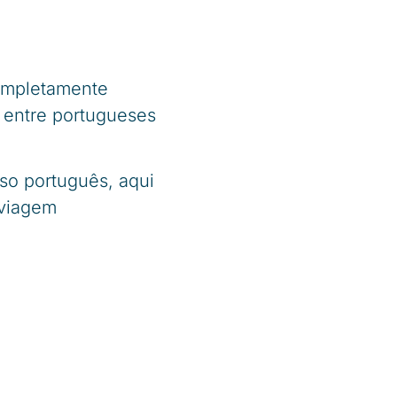
ompletamente
 entre portugueses
sso português, aqui
 viagem