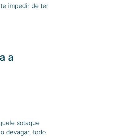
e impedir de ter
a a
aquele sotaque
do devagar, todo