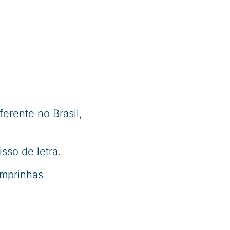
erente no Brasil,
sso de letra.
omprinhas