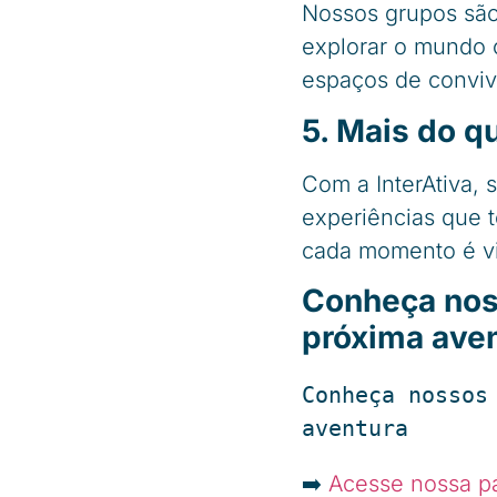
Nossos grupos são
explorar o mundo c
espaços de convivê
5. Mais do q
Com a InterAtiva, 
experiências que 
cada momento é vi
Conheça noss
próxima ave
Conheça nossos
aventura
➡️
Acesse nossa pá