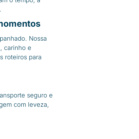
zam o tempo, a
.
 momentos
ompanhado. Nossa
, carinho e
s roteiros para
ransporte seguro e
agem com leveza,