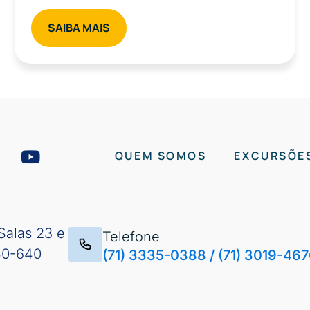
SAIBA MAIS
QUEM SOMOS
EXCURSÕE
Salas 23 e
Telefone
50-640
(71) 3335-0388
/
(71) 3019-46