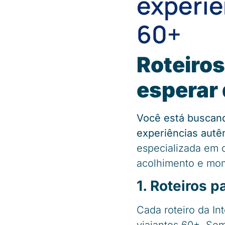
experiê
60+
Roteiros
esperar 
Você está buscand
experiências autê
especializada em c
acolhimento e mo
1. Roteiros 
Cada roteiro da In