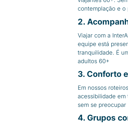
viajantes 60+. Sem
contemplação e o p
2. Acompanh
Viajar com a Inte
equipe está presen
tranquilidade. É u
adultos 60+
3. Conforto 
Em nossos roteiro
acessibilidade em
sem se preocupar 
4. Grupos c