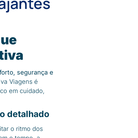
iajantes
que
tiva
forto, segurança e
tiva Viagens é
oco em cuidado,
to detalhado
tar o ritmo dos