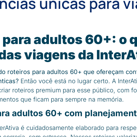
ncias únicas para v
 para adultos 60+: o 
das viagens da InterA
o roteiros para adultos 60+ que ofereçam con
nticas?
Então você está no lugar certo. A InterA
riar roteiros premium para esse público, com f
mentos que ficam para sempre na memória.
para adultos 60+ com planejamen
terAtiva é cuidadosamente elaborado para respei