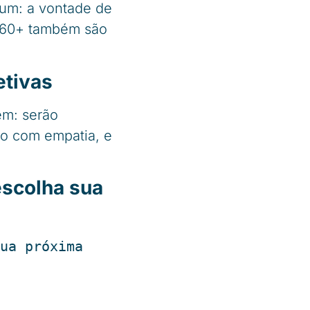
um: a vontade de
s 60+ também são
etivas
em: serão
do com empatia, e
escolha sua
ua próxima 