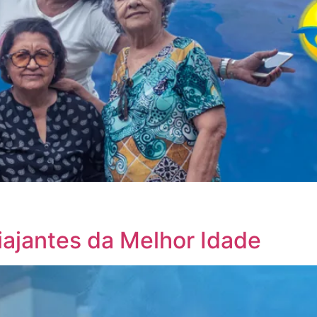
is é um dos remédios mais gostosos e eficazes que existem par
r ao máximo…
ajantes da Melhor Idade