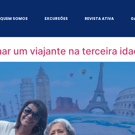
QUEM SOMOS
EXCURSÕES
REVISTA ATIVA
G
r um viajante na terceira id