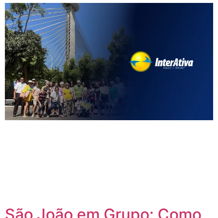
Roteiros para adultos 60+: o que esperar das viagens da
InterAtiva Você está buscando roteiros para adultos 60+ que
ofereçam conforto, segurança e experiências autênticas?
Então você está no lugar certo. A InterAtiva Viagens é
especializada em criar roteiros premium para esse público,
com foco em cuidado, acolhimento e momentos que ficam
para sempre na […]
São João em Grupo: Como