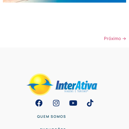
Você já sonhou em explorar um destino paradisíaco, onde
as águas cristalinas se estendem até onde os olhos podem
ver? Um lugar onde a natureza revela suas belezas mais
bem guardadas, e você pode mergulhar…
Próximo
→
QUEM SOMOS