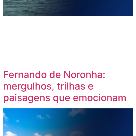
Se você está buscando uma experiência de viagem
autêntica, repleta de cultura, natureza selvagem e
momentos inesquecíveis, este é o seu destino. Neste
artigo, vamos te mostrar exatamente o que esperar de Delta
das Américas, uma viagem especialmente pensada para
adultos 60+ que buscam mais do que turismo buscam
encantamento. Teresina: a […]
Fernando de Noronha:
mergulhos, trilhas e
paisagens que emocionam