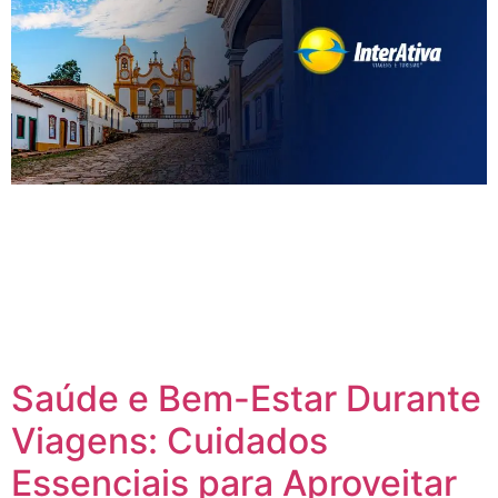
Minas Gerais é um estado repleto de história, cultura e
beleza. Suas joias históricas, como Ouro Preto, Tiradentes e
Inhotim, representam verdadeiros tesouros do Brasil. Essas
joias de Minas Gerais guardam as mais importantes
relíquias do país e são imperdíveis para quem deseja
explorar o legado do Brasil colonial e o patrimônio cultural
único que […]
Saúde e Bem-Estar Durante
Viagens: Cuidados
Essenciais para Aproveitar