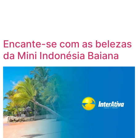
como a “Suíça Brasileira”, a cidade é um verdadeiro convite
para desfrutar de um clima fresco e puro, paisagens
deslumbrantes e uma arquitetura encantadora inspirada no
estilo europeu. Localizada a 1.700 metros de altitude, na
majestosa […]
Encante-se com as belezas
da Mini Indonésia Baiana