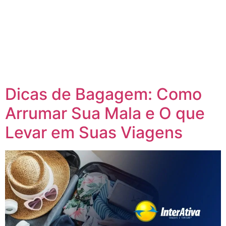
O Vale Sagrado dos Incas é um dos destinos mais
fascinantes do Peru, repleto de belezas naturais, cultura
ancestral e mistérios históricos que atraem viajantes de
todo o mundo. A viagem pelos incas não é apenas um
passeio, é uma verdadeira imersão na história e na
espiritualidade dessa civilização impressionante. Se você
está em busca […]
Dicas de Bagagem: Como
Arrumar Sua Mala e O que
Levar em Suas Viagens