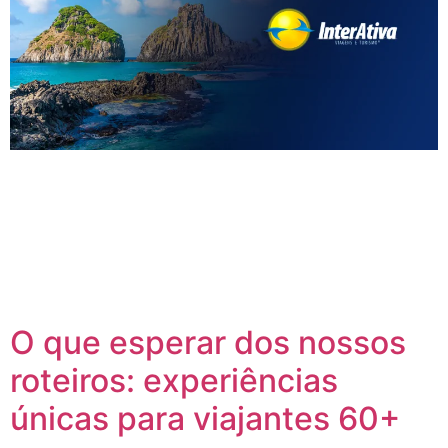
Viajar para Fernando de Noronha é muito mais do que
conhecer um destino paradisíaco. Para o público 60+, essa
ilha encantadora é uma oportunidade de viver momentos de
conexão com a natureza, com o corpo e com a alma. Aqui na
InterAtiva Viagens, criamos um roteiro cuidadosamente
pensado para adultos 60+, com trilhas acessíveis, passeios
[…]
O que esperar dos nossos
roteiros: experiências
únicas para viajantes 60+